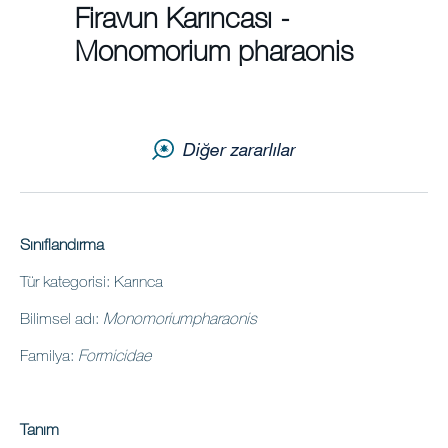
Hakkımızda
Firavun Karıncası -
Monomorium pharaonis
İletişim
Bülten
Site Haritası
Diğer zararlılar
Kariyer
Sınıflandırma
Tür kategorisi: Karınca
Bilimsel adı:
Monomorium
pharaonis
Familya:
Formicidae
Tanım