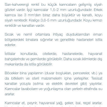
Sarı-kahverengi renkli bu küçük karıncaların gelişmiş siyah
gözleri vardır. İşçi karıncalar 1,5-2 mm uzunluğundadır. Erkek
karınca ise 3 mm'den biraz daha büyüktür ve kanatlı, koyu
siyah renktedir. Kraliçe 3,6-5 mm uzunluğundadır. Koyu kırmızı
renklidir ve kanatları vardır.
Sıcak ve nemli ortamlara ihtiyaç duyduklarından ılıman
bölgelerdeki binalara sığınırlar ve genellikle hastaneleri istila
ederler.
İstilalar konutlarda, otellerde, hastanelerde, hayvanat
bahçelerinde ve gemilerde görülebilir. Daha sıcak iklimlerde dış
mekanlarda da istila görülebilir.
Böcekler bina yapılarının (duvar boşlukları, pencereler, vb.) ya
da bitkilerin ve steril malzemelerin içine yerleşirler. Tesisat
kanalları yoluyla (ısıtma ve elektrik devreleri gibi) yayılırlar.
Karıncalar lavaboların ve yoğunlaşma olan yerlerin etrafında su
ararlar.
Karıncalar et, peynir, hayvansal yağ, şeker, bal, reçel ararlar.