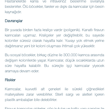
Hastanelerde kanla ve intravenöz beslenme sıvılarıyla
beslenirler. Ölü böcekler, fareler ve dışkı da karıncalar için besin
kaynağıdır.
Davranışlar
Bir yuvada birden fazla kraliçe vardır (
poligenik
). Kanatlı firavun
karıncaları uçamaz. Kraliçeler yer değiştirebilir, bu sayede
koloniler süresiz olarak hayatta kalır. Yuvayı yok etmek yerine
dağıtırsanız yeni bir koloni oluşması ihtimali çok yüksektir.
Bu sosyal böcekler, birkaç düzine ile 300.000 karınca arasında
değişen kolonilerde yaşar. Karıncalar, düşük sıcaklıklarda uzun
süre hayatta kalabilir. Bu süreçte işçi karıncalar yiyecek
aramaya devam eder.
Riskler
Karıncalar, kuvvetli alt çeneleri ile sürekli çiğnedikleri
materyallere zarar verebilirler. Steril sargı ve aletleri içeren
plastik ambalajları bile delebilirler.
Firavun karıncaları giderler, çöp kutuları ve hatta yara sargıları ile