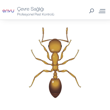
Çevre Sağlığı
Profesyonel Pest Kontrolü
Pest Kontrol Ürünleri
Kontrol Edilen zararlılar
Maxforce® - Güvenilir, Uzun Ömürlü Hamam Böceği
Kontrolü için Bir Numara
Maxforce Prime Envu
Nereden Satın Alabilirim?