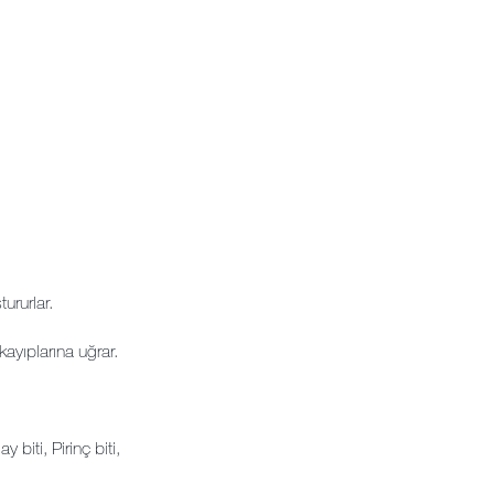
ururlar.
 kayıplarına uğrar.
biti, Pirinç biti,