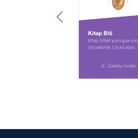
Kitap Biti
Kitap bitleri yumuşak vüc
böceklerdir. Uzunlukları...
Zararlıyı İncele