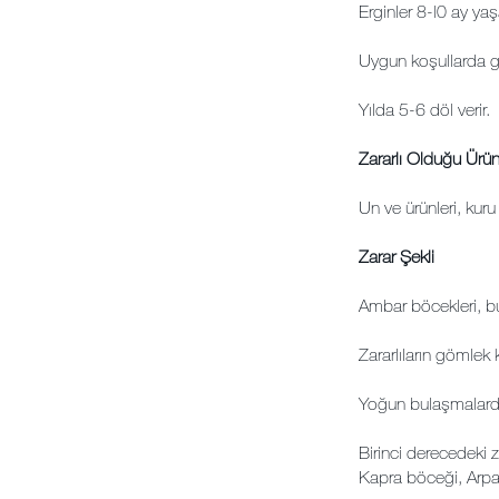
Erginler 8-l0 ay yaşa
Uygun koşullarda ge
Yılda 5-6 döl verir.
Zararlı Olduğu Ürün
Un ve ürünleri, kuru
Zarar Şekli
Ambar böcekleri, bul
Zararlıların gömlek k
Yoğun bulaşmalarda
Birinci derecedeki z
Kapra böceği, Arpa 