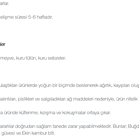
rlar.
lişme süresi 5-6 haftadır.
ler
 meyve, kuru tütün, kuru sebzeler.
aştıkları ürünlerde yoğun bir biçimde beslenerek ağırlık, kayıpları oluşt
alıntıları, pislikleri ve salgıladıkları ağ maddeleri nedeniyle, ürün nitelik
 üründe küflenme, kızışma ve kokuşmalar ortaya çıkar.
ararlılar doğrudan sağlam tanede zarar yapabilmektedir. Bunlar; Buğday 
güvesi ve Ekin kambur biti.