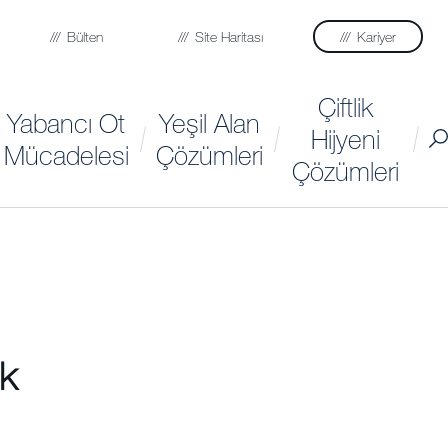
Bülten
Site Haritası
Kariyer
Çiftlik
Yabancı Ot
Yeşil Alan
Hijyeni
Mücadelesi
Çözümleri
Çözümleri
ek