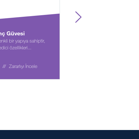
inç Güvesi
İncir Güvesi
enkli bir yapıya sahiptir,
Mat gri-kahverengi
edici özellikleri...
kanatlarının dış tarafını saran
koyu...
Zararlıyı İncele
Zararlıyı İncele