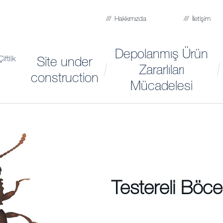
Hakkımızda
İletişim
Depolanmış Ürün
Site under
iftlik
Zararlıları
construction
Mücadelesi
Testereli Böc